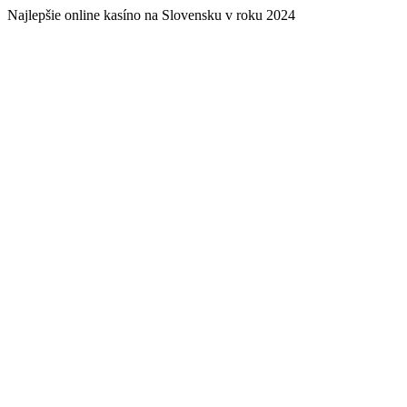
Najlepšie online kasíno na Slovensku v roku 2024