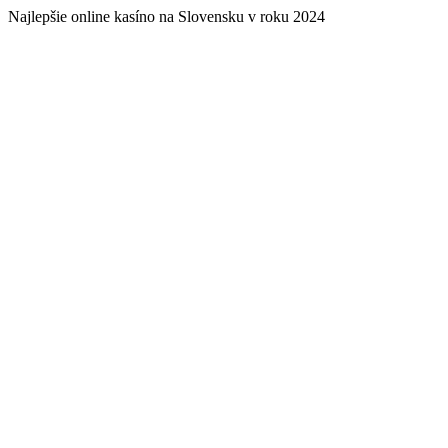
Najlepšie online kasíno na Slovensku v roku 2024