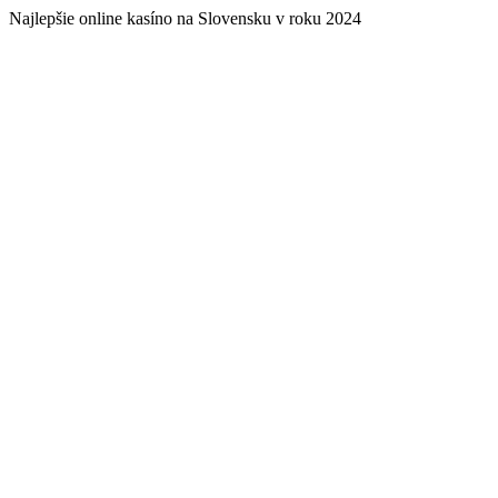
Najlepšie online kasíno na Slovensku v roku 2024