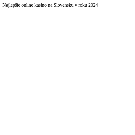
Najlepšie online kasíno na Slovensku v roku 2024