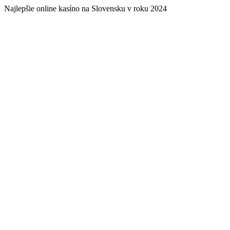
Najlepšie online kasíno na Slovensku v roku 2024