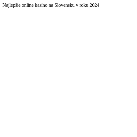
Najlepšie online kasíno na Slovensku v roku 2024