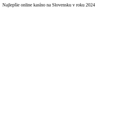
Najlepšie online kasíno na Slovensku v roku 2024