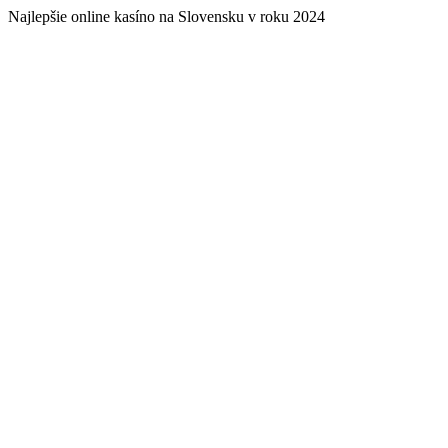
Najlepšie online kasíno na Slovensku v roku 2024